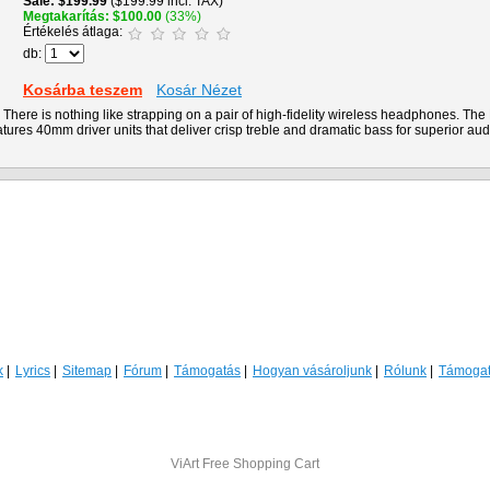
Sale
$199.99
($199.99 incl. TAX)
Megtakarítás
$100.00
(33%)
Értékelés átlaga:
db:
Kosárba teszem
Kosár Nézet
There is nothing like strapping on a pair of high-fidelity wireless headphones. Th
tures 40mm driver units that deliver crisp treble and dramatic bass for superior aud
k
Lyrics
Sitemap
Fórum
Támogatás
Hogyan vásároljunk
Rólunk
Támoga
ViArt
Free Shopping Cart