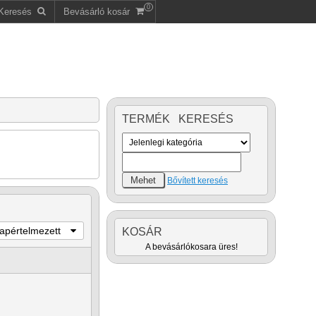
0
Keresés
Bevásárló kosár
TERMÉK KERESÉS
Bővített keresés
lapértelmezett
KOSÁR
A bevásárlókosara üres!