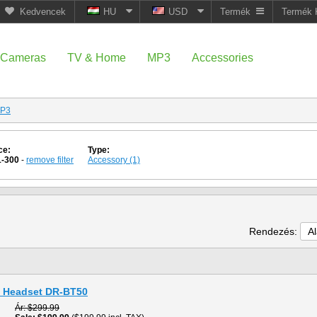
Kedvencek
HU
USD
Termék
Termék 
Cameras
TV & Home
MP3
Accessories
P3
ce:
Type:
1-300
-
remove filter
Accessory (1)
Rendezés:
A
h Headset DR-BT50
Ár
$299.99