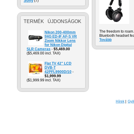
Sony
(7)
TERMÉK ÚJDONSÁGOK
The freedom to roam. 
Nikon 200-400mm
Bluetooth headset fea
f/4G ED-IF AF-S VR
Tovább
Zoom Nikkor Lens
for Nikon Digital
SLR Cameras
-
$5,469.00
($5,469.00 incl. TAX)
Flat TV 42" LCD
DVB-T
42PFL9900D/10
-
$1,999.99
($1,999.99 incl. TAX)
Hírek
Gyi