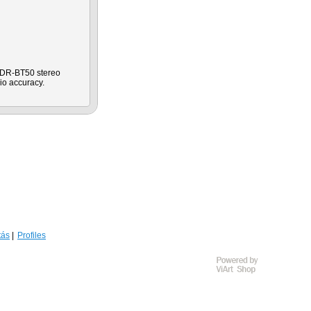
e DR-BT50 stereo
io accuracy.
tás
Profiles