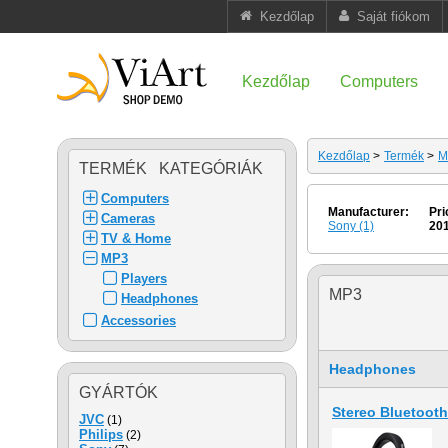
Kezdőlap
Saját fiókom
Kezdőlap
Computers
Kezdőlap
>
Termék
>
M
TERMÉK KATEGÓRIÁK
Computers
Manufacturer:
Pri
Cameras
Sony (1)
20
TV & Home
MP3
Players
MP3
Headphones
Accessories
Headphones
GYÁRTÓK
Stereo Bluetoot
JVC
(1)
Philips
(2)