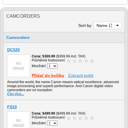
CAMCORDERS
Sort by:
Name
Camcorders
DC320
Cena
$369.99
($369.99 incl. TAX)
Průměrné hodnocení:
Množství:
Přidať do košíku
Zobrazit košík
Around the world, the name Canon means optical excellence, advanced
image processing and superb performance. And Canon digital video
camcorders are no exception.
Číst více...
FS10
Cena
$499.99
($499.99 incl. TAX)
Průměrné hodnocení:
Množství: