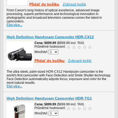
Přidať do košíku
Zobrazit košík
From Canon's long history of optical excellence, advanced image
processing, superb performance and technological innovation in
photographic and broadcast television cameras comes the latest in
camcorders.
Číst více...
High Definition Handycam Camcorder HDR-CX12
Cena
$899.99
($899.99 incl. TAX)
Průměrné hodnocení:
Množství:
Přidať do košíku
Zobrazit košík
The ultra-sleek, palm-sized HDR-CX12 Handycam camcorder is the
world's first camcorder with Face Detection and Smile Shutter technology.
Face Detection automatically adjusts focus, exposure and color for the
most natural results.
Číst více...
High Definition Handycam Camcorder HDR-TG1
Cena
$899.99
($899.99 incl. TAX)
Průměrné hodnocení:
Množství: