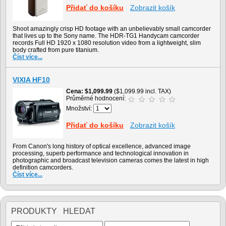
Přidať do košíku
Zobrazit košík
Shoot amazingly crisp HD footage with an unbelievably small camcorder
that lives up to the Sony name. The HDR-TG1 Handycam camcorder
records Full HD 1920 x 1080 resolution video from a lightweight, slim
body crafted from pure titanium.
Číst více...
VIXIA HF10
Cena
$1,099.99
($1,099.99 incl. TAX)
Průměrné hodnocení:
Množství:
Přidať do košíku
Zobrazit košík
From Canon's long history of optical excellence, advanced image
processing, superb performance and technological innovation in
photographic and broadcast television cameras comes the latest in high
definition camcorders.
Číst více...
PRODUKTY HLEDAT