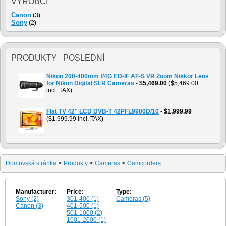
VÝROBCI
Canon
(3)
Sony
(2)
PRODUKTY POSLEDNÍ
Nikon 200-400mm f/4G ED-IF AF-S VR Zoom Nikkor Lens
for Nikon Digital SLR Cameras
-
$5,469.00
($5,469.00
incl. TAX)
Flat TV 42" LCD DVB-T 42PFL9900D/10
-
$1,999.99
($1,999.99 incl. TAX)
Domovská stránka
>
Produkty
>
Cameras
>
Camcorders
Manufacturer:
Price:
Type:
Sony (2)
301-400 (1)
Cameras (5)
Canon (3)
401-500 (1)
501-1000 (2)
1001-2000 (1)